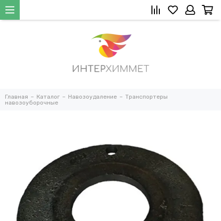
Главная
Каталог
Навозоудаление
Транспортеры
навозоуборочные