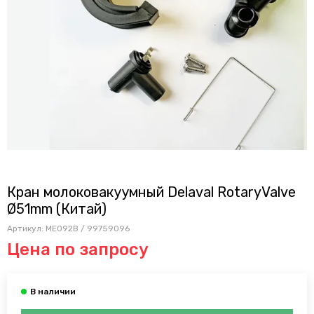
Кран молоковакуумный Delaval RotaryValve
Ø51mm (Китай)
Артикул:
ME092B / 99759096
Цена по запросу