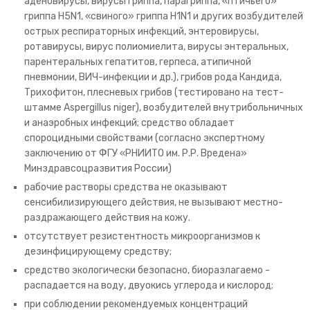
аденовирусы, вирусы гриппа, парагриппа, «птичьего»
гриппа H5N1, «свиного» гриппа H1N1 и других возбудителей
острых респираторных инфекций, энтеровирусы,
ротавирусы, вирус полиомиелита, вирусы энтеральных,
парентеральных гепатитов, герпеса, атипичной
пневмонии, ВИЧ-инфекции и др.), грибов рода Кандида,
Трихофитон, плесневых грибов (тестировано на тест-
штамме Aspergillus niger), возбудителей внутрибольничных
и анаэробных инфекций; средство обладает
спороцидными свойствами (согласно экспертному
заключению от ФГУ «РНИИТО им. Р.Р. Вредена»
Минздравсоцразвития России)
рабочие растворы средства не оказывают
сенсибилизирующего действия, не вызывают местно-
раздражающего действия на кожу.
отсутствует резистентность микроорганизмов к
дезинфицирующему средству;
средство экологически безопасно, биоразлагаемо -
распадается на воду, двуокись углерода и кислород;
при соблюдении рекомендуемых концентраций