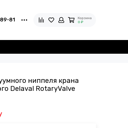
Корзина
-89-81
0 ₽
уумного ниппеля крана
о Delaval RotaryValve
у