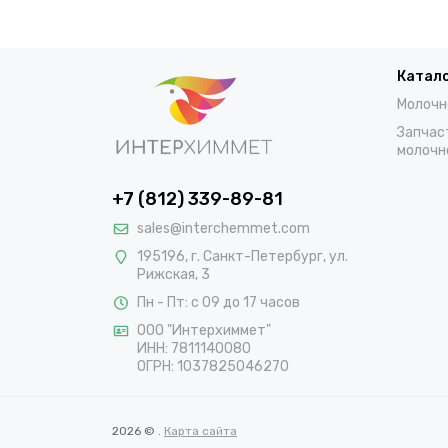
Катал
Молочн
Запчас
молочн
+7 (812) 339-89-81
sales@interchemmet.com
195196, г. Санкт-Петербург, ул.
Рижская, 3
Пн - Пт: с 09 до 17 часов
ООО "Интерхиммет"
ИНН:
7811140080
ОГРН:
1037825046270
2026 © .
Карта сайта