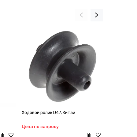
Ходовой ролик D47, Китай
Цилиндр авто
троса (Китай
Цена по запросу
Цена по зап