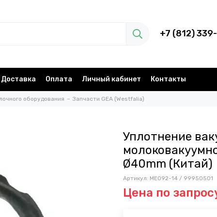
+7 (812) 339
Доставка
Оплата
Личный кабинет
Контакты
лочного оборудования
Запчасти GEA (Westfalia)
Уплотнение вак
молоковакуумног
Ø40mm (Китай)
Артикул:
ME092-14 / 99950501
Цена по запрос