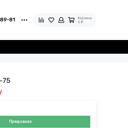
Корзина
-89-81
0 ₽
-75
у
Предзаказ