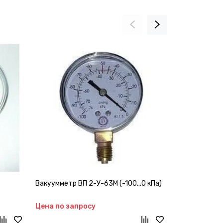
Вакуумметр ВП 2-У-63М (-100...0 кПа)
Вакуумрегул
Цена по запросу
Цена по зап