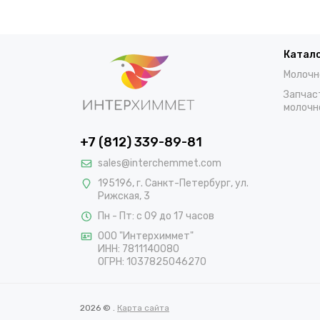
Катал
Молочн
Запчас
молочн
+7 (812) 339-89-81
sales@interchemmet.com
195196, г. Санкт-Петербург, ул.
Рижская, 3
Пн - Пт: с 09 до 17 часов
ООО "Интерхиммет"
ИНН:
7811140080
ОГРН:
1037825046270
2026 © .
Карта сайта