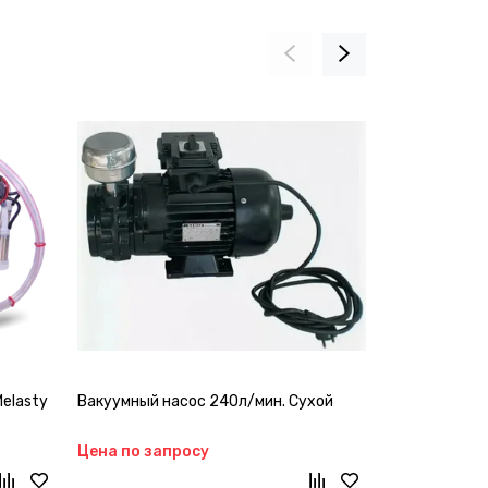
elasty
Вакуумный насос 240л/мин. Сухой
Стакан доиль
Цена по запросу
Цена по зап