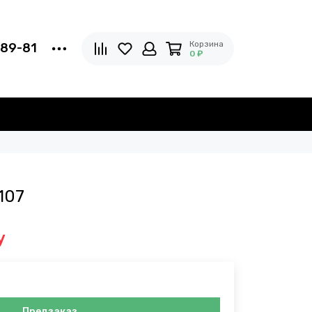
Корзина
-89-81
0 ₽
107
у
Предзаказ