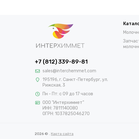
Катал
Молочн
Запчас
молочн
+7 (812) 339-89-81
sales@interchemmet.com
195196, г. Санкт-Петербург, ул.
Рижская, 3
Пн - Пт: с 09 до 17 часов
ООО "Интерхиммет"
ИНН:
7811140080
ОГРН:
1037825046270
2026 © .
Карта сайта